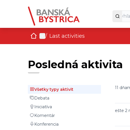
Domov
Main menu
/
Last activities
Posledná aktivita
11 dňa
Všetky typy aktivit
Všetky typy aktivit
Debata
Debata
Iniciatíva
Iniciatíva
ešte 2
Komentár
Komentár
Konferencia
Konferencia