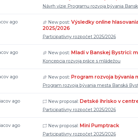
Návrh vízie Programu rozvoja bývania Bansk
acov ago
Výsledky online hlasovania
New post:
2025/2026
Participatívny rozpočet 2025/2026
acov ago
Mladí v Banskej Bystrici: 
New post:
Koncepcia rozvoja práce s mládežou
acov ago
Program rozvoja bývania 
New post:
Program rozvoja bývania mesta Banská Byst
iacov ago
Detské ihrisko v centr
New proposal:
Participatívny rozpočet 2025/2026
iacov ago
Mini Pumptrack
New proposal:
Participatívny rozpočet 2025/2026