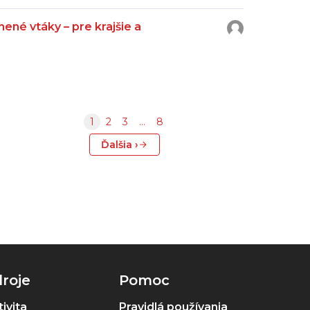
ené vtáky – pre krajšie a
1
2
3
…
8
Ďalšia ›
roje
Pomoc
ivita
Pravidlá používania