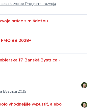
rocesu k tvorbe Programu rozvoja
zvoja práce s mládežou
R FMO BB 2028+
ierska 17, Banská Bystrica -
á Bystrica 2035
olo vhodnejšie vypustiť, alebo