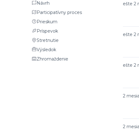
Návrh
Návrh
ešte 2
Participatívny proces
Participatívny proces
Prieskum
Prieskum
Príspevok
Príspevok
ešte 2
Stretnutie
Stretnutie
Výsledok
Výsledok
Zhromaždenie
Zhromaždenie
ešte 2
2 mesi
2 mesi