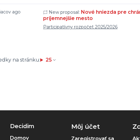
iacov ago
Nové hniezda pre chrán
New proposal:
príjemnejšie mesto
Participatívny rozpočet 2025/2026
edky na stránku:
25
Decidim
Môj účet
Zd
Domov
Zaregistrovať sa
Akt