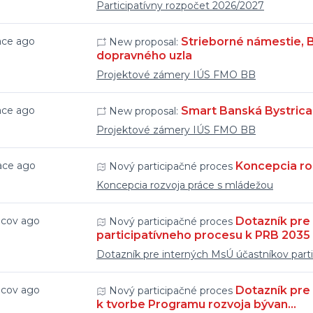
Participatívny rozpočet 2026/2027
ace ago
Strieborné námestie, B
New proposal:
dopravného uzla
Projektové zámery IÚS FMO BB
ace ago
Smart Banská Bystrica 
New proposal:
Projektové zámery IÚS FMO BB
ace ago
Koncepcia ro
Nový participačné proces
Koncepcia rozvoja práce s mládežou
acov ago
Dotazník pre
Nový participačné proces
participatívneho procesu k PRB 2035
Dotazník pre interných MsÚ účastníkov part
acov ago
Dotazník pre
Nový participačné proces
k tvorbe Programu rozvoja bývan…