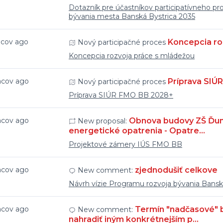
Dotazník pre účastníkov participatívneho p
bývania mesta Banská Bystrica 2035
acov ago
Koncepcia ro
Nový participačné proces
Koncepcia rozvoja práce s mládežou
acov ago
Príprava SIÚ
Nový participačné proces
Príprava SIÚR FMO BB 2028+
acov ago
Obnova budovy ZŠ Ďumb
New proposal:
energetické opatrenia - Opatre…
Projektové zámery IÚS FMO BB
acov ago
zjednodušiť celkove
New comment:
Návrh vízie Programu rozvoja bývania Bansk
acov ago
Termín "nadčasové" b
New comment:
nahradiť iným konkrétnejším p…