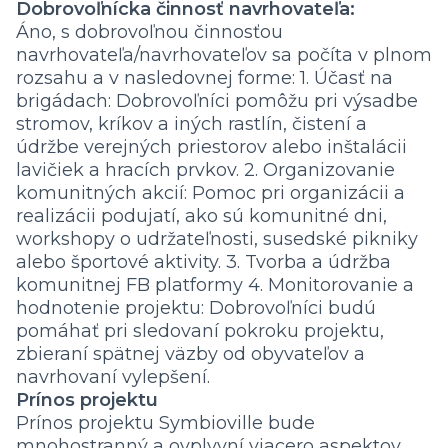
Dobrovoľnícka činnosť navrhovateľa:
Áno, s dobrovoľnou činnosťou
navrhovateľa/navrhovateľov sa počíta v plnom
rozsahu a v nasledovnej forme: 1. Účasť na
brigádach: Dobrovoľníci pomôžu pri výsadbe
stromov, kríkov a iných rastlín, čistení a
údržbe verejných priestorov alebo inštalácii
lavičiek a hracích prvkov. 2. Organizovanie
komunitných akcií: Pomoc pri organizácii a
realizácii podujatí, ako sú komunitné dni,
workshopy o udržateľnosti, susedské pikniky
alebo športové aktivity. 3. Tvorba a údržba
komunitnej FB platformy 4. Monitorovanie a
hodnotenie projektu: Dobrovoľníci budú
pomáhať pri sledovaní pokroku projektu,
zbieraní spätnej väzby od obyvateľov a
navrhovaní vylepšení.
Prínos projektu
Prínos projektu Symbioville bude
mnohostranný a ovplyvní viacero aspektov