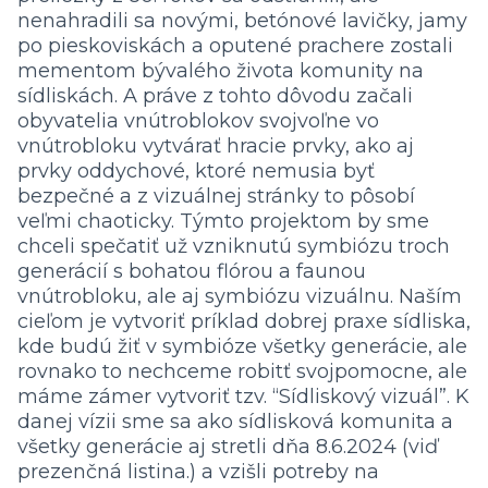
nenahradili sa novými, betónové lavičky, jamy
po pieskoviskách a oputené prachere zostali
mementom bývalého života komunity na
sídliskách. A práve z tohto dôvodu začali
obyvatelia vnútroblokov svojvoľne vo
vnútrobloku vytvárať hracie prvky, ako aj
prvky oddychové, ktoré nemusia byť
bezpečné a z vizuálnej stránky to pôsobí
veľmi chaoticky. Týmto projektom by sme
chceli spečatiť už vzniknutú symbiózu troch
generácií s bohatou flórou a faunou
vnútrobloku, ale aj symbiózu vizuálnu. Naším
cieľom je vytvoriť príklad dobrej praxe sídliska,
kde budú žiť v symbióze všetky generácie, ale
rovnako to nechceme robitť svojpomocne, ale
máme zámer vytvoriť tzv. “Sídliskový vizuál”. K
danej vízii sme sa ako sídlisková komunita a
všetky generácie aj stretli dňa 8.6.2024 (viď
prezenčná listina.) a vzišli potreby na