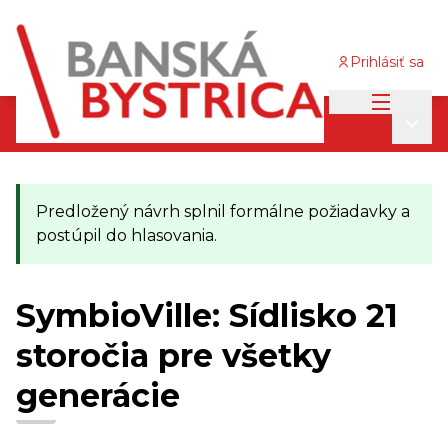
Prihlásiť sa
Main me
Participatívny rozpočet 2024/2025
/
Main
Projektové návrhy 2024/2025
Predložený návrh splnil formálne požiadavky a
postúpil do hlasovania.
SymbioVille: Sídlisko 21
storočia pre všetky
generácie