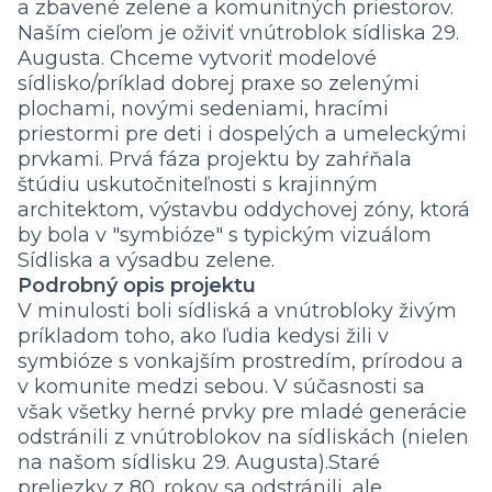
a zbavené zelene a komunitných priestorov.
Naším cieľom je oživiť vnútroblok sídliska 29.
Augusta. Chceme vytvoriť modelové
sídlisko/príklad dobrej praxe so zelenými
plochami, novými sedeniami, hracími
priestormi pre deti i dospelých a umeleckými
prvkami. Prvá fáza projektu by zahŕňala
štúdiu uskutočniteľnosti s krajinným
architektom, výstavbu oddychovej zóny, ktorá
by bola v "symbióze" s typickým vizuálom
Sídliska a výsadbu zelene.
Podrobný opis projektu
V minulosti boli sídliská a vnútrobloky živým
príkladom toho, ako ľudia kedysi žili v
symbióze s vonkajším prostredím, prírodou a
v komunite medzi sebou. V súčasnosti sa
však všetky herné prvky pre mladé generácie
odstránili z vnútroblokov na sídliskách (nielen
na našom sídlisku 29. Augusta).Staré
preliezky z 80. rokov sa odstránili, ale