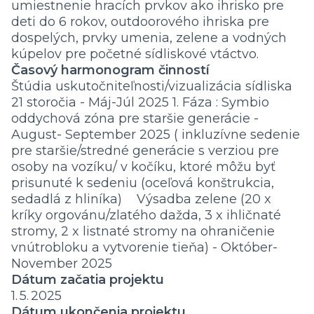
umiestnenie hracích prvkov ako ihrisko pre
deti do 6 rokov, outdoorového ihriska pre
dospelých, prvky umenia, zelene a vodných
kúpelov pre početné sídliskové vtáctvo.
Časový harmonogram činností
Štúdia uskutočniteľnosti/vizualizácia sídliska
21 storočia - Máj-Júl 2025 1. Fáza : Symbio
oddychová zóna pre staršie generácie -
August- September 2025 ( inkluzívne sedenie
pre staršie/stredné generácie s verziou pre
osoby na vozíku/ v kočíku, ktoré môžu byť
prisunuté k sedeniu (oceľová konštrukcia,
sedadlá z hliníka) Výsadba zelene (20 x
kríky orgovánu/zlatého dažda, 3 x ihličnaté
stromy, 2 x listnaté stromy na ohraničenie
vnútrobloku a vytvorenie tieňa) - Október-
November 2025
Dátum začatia projektu
1. 5. 2025
Dátum ukončenia projektu