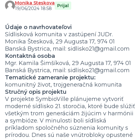
Monika Steskova
Prijal
19/06/2024 18:58
Údaje o navrhovateľovi
Sídlisková komunita v zastúpení JUDr.
Monika Štesková, 29 Augusta 17, 974 01
Banská Bystrica, mail: sidlisko21@gmail.com
Kontaktná osoba
Mgr. Kamila Šimšíková, 29 Augusta 17, 974 01
Banská Bystrica, mail: sidlisko21@gmail.com
Tematické zameranie projektu:
komunitný život, trojgeneračná komunita
Stručný opis projektu
V projekte SymbioVille plánujeme vytvoriť
moderné sídlisko 21. storočia, ktoré bude slúžiť
všetkým trom generáciám žijúcim v harmónii
a symbióze. V minulosti boli sídliská
príkladom spoločného súznenia komunity s
prírodou. Dnes sú naše vnútrobloky opustené