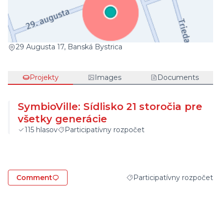
(External link)
29 Augusta 17, Banská Bystrica
Projekty
Images
Documents
SymbioVille: Sídlisko 21 storočia pre
všetky generácie
115
hlasov
Participatívny rozpočet
Comment
Participatívny rozpočet
Filter results for category: 