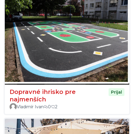
Dopravné ihrisko pre
Prijal
najmenších
Vladimír Ivan
0
2