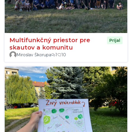
Multifunkčný priestor pre
Prijal
skautov a komunitu
Miroslav Škorupa
1
10