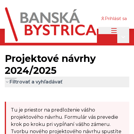
Prihlásiť sa
Main me
Participatívny rozpočet 2024/2025
/
Main
Projektové návrhy 2024/2025
Projektové návrhy
2024/2025
Filtrovať a vyhľadávať
Skip map
Leaflet
|
©
OpenStreetMap
contributors
The following element is a map which presents the it
+
Tu je priestor na predloženie vášho
−
projektového návrhu. Formulár vás prevedie
krok po kroku pri vypĺňaní vášho zámeru.
Tvorbu nového projektového návrhu spustíte