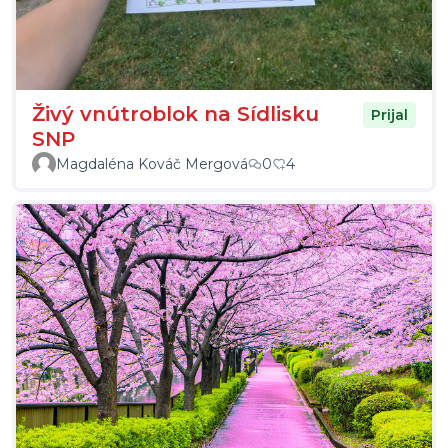
Živý vnútroblok na Sídlisku
Prijal
SNP
Magdaléna Kováč Mergová
0
4