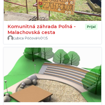
Komunitná záhrada Poľná -
Prijal
Malachovská cesta
Ľubica Póčová
0
5