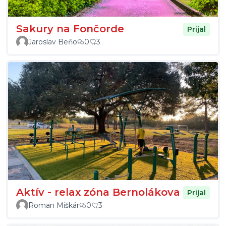
Sakury na Fončorde
Prijal
Jaroslav Beňo
0
3
Aktív - relax zóna Bernolákova
Prijal
Roman Miškár
0
3