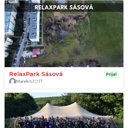
RelaxPark Sásová
Prijal
Marek
1
17