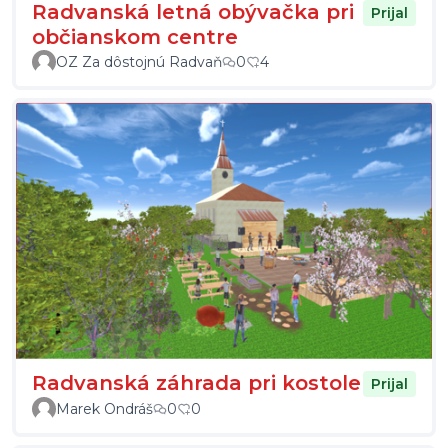
Radvanská letná obývačka pri
Prijal
občianskom centre
OZ Za dôstojnú Radvaň
0
4
Radvanská záhrada pri kostole
Prijal
Marek Ondráš
0
0