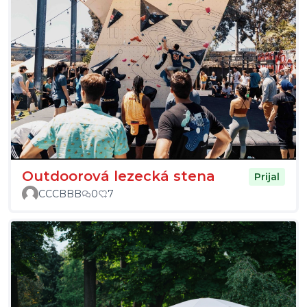
Outdoorová lezecká stena
Prijal
CCCBBB
0
7