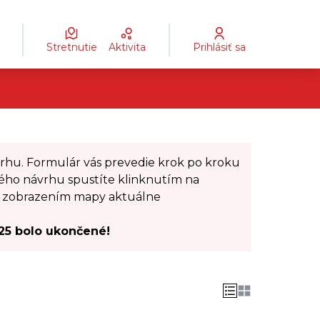
Stretnutie
Aktivita
Prihlásiť sa
Leaflet
|
©
OpenStreetMap
contributors
s page as map points. The element can be used with a sc
vrhu. Formulár vás prevedie krok po kroku
ého návrhu spustíte klinknutím na
od zobrazením mapy aktuálne
25 bolo ukončené!