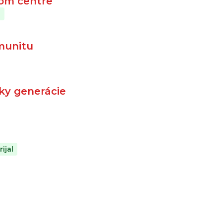
kom centre
l
munitu
tky generácie
rijal