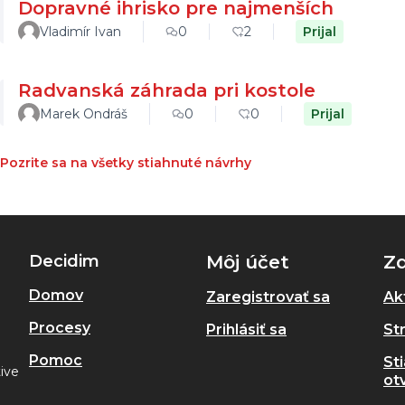
Dopravné ihrisko pre najmenších
Vladimír Ivan
0
2
Prijal
Radvanská záhrada pri kostole
Marek Ondráš
0
0
Prijal
Pozrite sa na všetky stiahnuté návrhy
Decidim
Môj účet
Zd
Domov
Zaregistrovať sa
Akt
Procesy
Prihlásiť sa
St
Pomoc
Sti
tive
ot