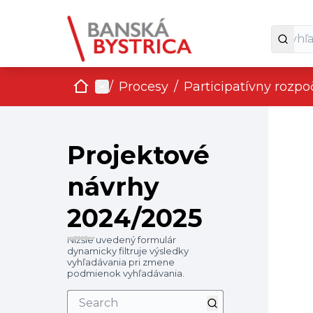
Domov
Main menu
/
Procesy
/
Participatívny rozp
Skip
The fol
+
−
Projektové
návrhy
2024/2025
Nižšie uvedený formulár
dynamicky filtruje výsledky
vyhľadávania pri zmene
podmienok vyhľadávania.