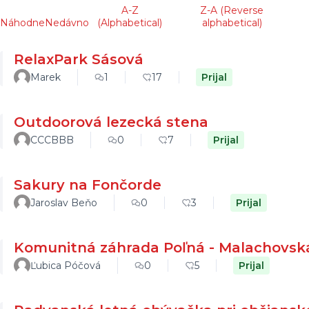
A-Z
Z-A (Reverse
Náhodne
Nedávno
(Alphabetical)
alphabetical)
RelaxPark Sásová
Marek
1
17
Prijal
Outdoorová lezecká stena
CCCBBB
0
7
Prijal
Sakury na Fončorde
Jaroslav Beňo
0
3
Prijal
Komunitná záhrada Poľná - Malachovsk
Ľubica Póčová
0
5
Prijal