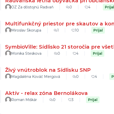
Radvanská letná obývačka pri občians
OZ Za dôstojnú Radvaň
0
4
Prija
Multifunkčný priestor pre skautov a ko
Miroslav Škorupa
1
10
Prijal
SymbioVille: Sídlisko 21 storočia pre vše
Monika Steskova
0
4
Prijal
Živý vnútroblok na Sídlisku SNP
Magdaléna Kováč Mergová
0
4
P
Aktív - relax zóna Bernolákova
Roman Miškár
0
3
Prijal