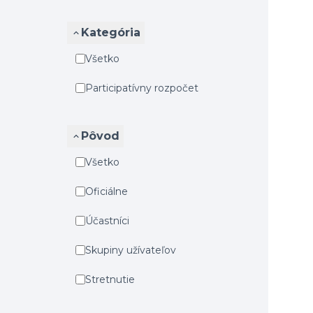
Kategória
Všetko
Participatívny rozpočet
Pôvod
Všetko
Oficiálne
Účastníci
Skupiny užívateľov
Stretnutie