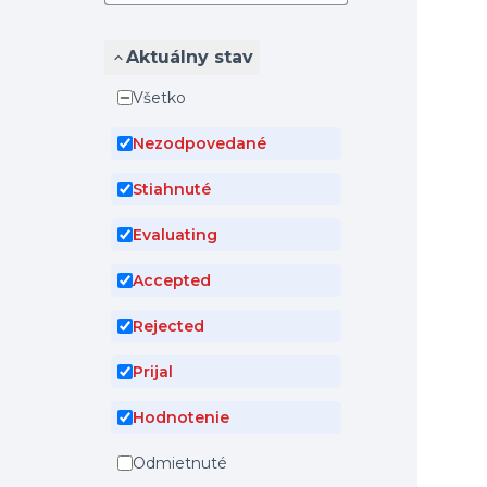
Aktuálny stav
Všetko
Nezodpovedané
Stiahnuté
Evaluating
Accepted
Rejected
Prijal
Hodnotenie
Odmietnuté