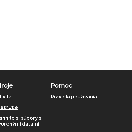
roje
Pomoc
ivita
Pravidlá používania
retnutie
ahnite si súbory s
vorenými dátami