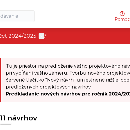
Pomoc
User menu
očet 2024/2025
/
 map
lowing element is a map which presents the items on thi
Tu je priestor na predloženie vášho projektového ná
pri vypĺňaní vášho zámeru. Tvorbu nového projektov
červené tlačítko "Nový návrh" umiestnené nižšie, p
predložených projektových návrhov.
Predkladanie nových návrhov pre ročník 2024/20
11 návrhov