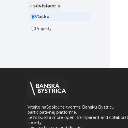
súvisiace s
Všetko
Projekty
Vitajte naSpoločne tvorme Banskú Bystricu
participatívnej platforme.
Let's build a more open, transparent and collabora
society.
Join, participate and decide.