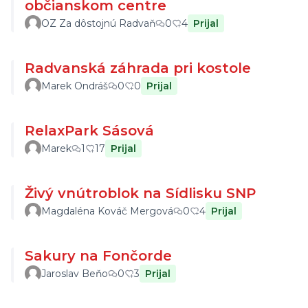
občianskom centre
OZ Za dôstojnú Radvaň
0
4
Prijal
Radvanská záhrada pri kostole
Marek Ondráš
0
0
Prijal
RelaxPark Sásová
Marek
1
17
Prijal
Živý vnútroblok na Sídlisku SNP
Magdaléna Kováč Mergová
0
4
Prijal
Sakury na Fončorde
Jaroslav Beňo
0
3
Prijal