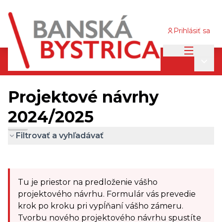
Prihlásiť sa
Main me
Participatívny rozpočet 2024/2025
/
Main
Projektové návrhy 2024/2025
Projektové návrhy
2024/2025
Filtrovať a vyhľadávať
Skip map
Leaflet
|
©
OpenStreetMap
contributors
The following element is a map which presents the it
+
Tu je priestor na predloženie vášho
−
projektového návrhu. Formulár vás prevedie
krok po kroku pri vypĺňaní vášho zámeru.
Tvorbu nového projektového návrhu spustíte