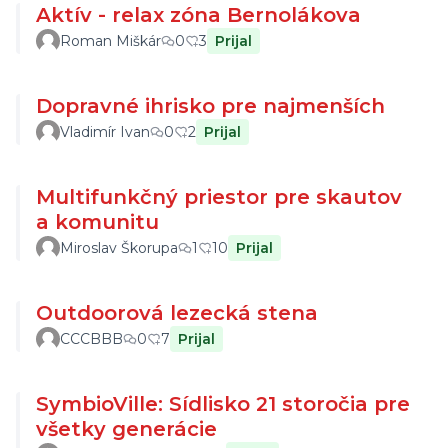
Aktív - relax zóna Bernolákova
Roman Miškár
0
3
Prijal
Dopravné ihrisko pre najmenších
Vladimír Ivan
0
2
Prijal
Multifunkčný priestor pre skautov
a komunitu
Miroslav Škorupa
1
10
Prijal
Outdoorová lezecká stena
CCCBBB
0
7
Prijal
SymbioVille: Sídlisko 21 storočia pre
všetky generácie