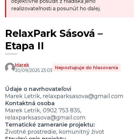
objektívne posúdiť z hľadiska jeho
realizovateľnosti a posunúť ho ďalej.
RelaxPark Sásová –
Etapa II
Marek
Nepostupuje do hlasovania
30/09/2025 23:03
Údaje o navrhovateľovi
Marek Letrik, relaxparksasova@gmail.com
Kontaktná osoba
Marek Letrik, 0902 753 835,
relaxparksasova@gmail.com
Tematické zameranie projektu:
Životné prostredie, komunitný život