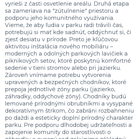
vyrieši z časti osvetlenie areálu. Druhá etapa
sa zameriava na "zútulnenie" priestoru a
podporu jeho komunitného využívania.
Vieme, že aby ľudia v parku radi trávili čas,
potrebujú si mať kde sadnúť, oddýchnuť si, či
zjesť desiatu v prírode. Preto je kľúčovou
aktivitou inštalácia nového mobiliáru –
moderných a odolných parkových lavičiek a
piknikových setov, ktoré poskytnú komfortné
sedenie v tieni stromov alebo pri jazierku.
Zároveň vnímame potrebu vytvorenia
upravených a bezpečných chodníkov, ktoré
prepoja jednotlivé zóny parku (jazierko,
záhradky, oddychové zóny). Chodníky budú
lemované prírodnými obrubníkmi a vysypané
dekoratívnym štrkom, čo zabráni rozbahneniu
po daždi a esteticky doplní prírodný charakter
parku. Pre podporu dlhodobej udržateľnosti a
zapojenie komunity do starostlivosti o