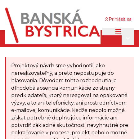
Prihlásiť sa
Main me
Participatívny rozpočet 2025/2026
/
Main
Projektové návrhy 2025/2026
Projektový návrh sme vyhodnotili ako
nerealizovateľný, a preto nepostupuje do
hlasovania. Dôvodom tohto rozhodnutia je
dlhodobá absencia komunikácie zo strany
predkladateľa, ktorý nereagoval na opakované
výzvy, a to ani telefonicky, ani prostredníctvom
e-mailovej komunikácie. Keďže nebolo možné
získať potrebné doplňujúce informácie ani
potvrdiť základné skutočnosti nevyhnutné pre
pokračovanie v procese, projekt nebolo možné