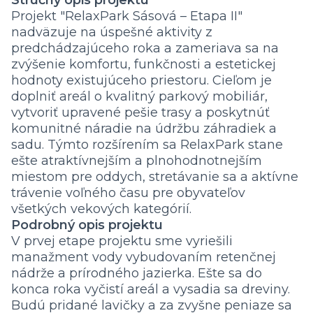
Stručný opis projektu
Projekt "RelaxPark Sásová – Etapa II"
nadväzuje na úspešné aktivity z
predchádzajúceho roka a zameriava sa na
zvýšenie komfortu, funkčnosti a estetickej
hodnoty existujúceho priestoru. Cieľom je
doplniť areál o kvalitný parkový mobiliár,
vytvoriť upravené pešie trasy a poskytnúť
komunitné náradie na údržbu záhradiek a
sadu. Týmto rozšírením sa RelaxPark stane
ešte atraktívnejším a plnohodnotnejším
miestom pre oddych, stretávanie sa a aktívne
trávenie voľného času pre obyvateľov
všetkých vekových kategórií.
Podrobný opis projektu
V prvej etape projektu sme vyriešili
manažment vody vybudovaním retenčnej
nádrže a prírodného jazierka. Ešte sa do
konca roka vyčistí areál a vysadia sa dreviny.
Budú pridané lavičky a za zvyšne peniaze sa