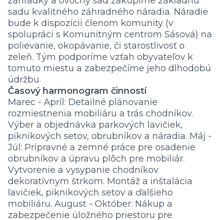
záhradky a ovocný sad zakúpime základnú
sadu kvalitného záhradného náradia. Náradie
bude k dispozícii členom komunity (v
spolupráci s Komunitným centrom Sásová) na
polievanie, okopávanie, či starostlivosť o
zeleň. Tým podporíme vzťah obyvateľov k
tomuto miestu a zabezpečíme jeho dlhodobú
údržbu.
Časový harmonogram činností
Marec - Apríl: Detailné plánovanie
rozmiestnenia mobiliáru a trás chodníkov.
Výber a objednávka parkových lavičiek,
piknikových setov, obrubníkov a náradia. Máj -
Júl: Prípravné a zemné práce pre osadenie
obrubníkov a úpravu plôch pre mobiliár.
Vytvorenie a vysypanie chodníkov
dekoratívnym štrkom. Montáž a inštalácia
lavičiek, piknikových setov a ďalšieho
mobiliáru. August - Október: Nákup a
zabezpečenie úložného priestoru pre