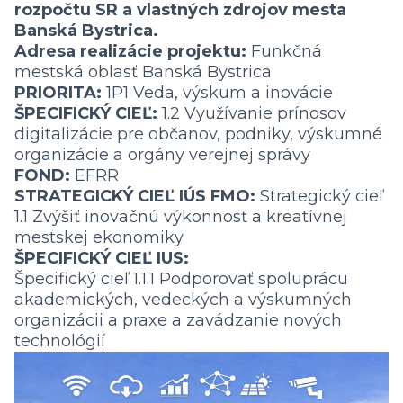
rozpočtu SR a vlastných zdrojov mesta
Banská Bystrica.
Adresa realizácie projektu:
Funkčná
mestská oblasť Banská Bystrica
PRIORITA:
1P1 Veda, výskum a inovácie
ŠPECIFICKÝ CIEĽ:
1.2 Využívanie prínosov
digitalizácie pre občanov, podniky, výskumné
organizácie a orgány verejnej správy
FOND:
EFRR
STRATEGICKÝ CIEĽ IÚS FMO:
Strategický cieľ
1.1 Zvýšiť inovačnú výkonnosť a kreatívnej
mestskej ekonomiky
ŠPECIFICKÝ CIEĽ IUS:
Špecifický cieľ 1.1.1 Podporovať spoluprácu
akademických, vedeckých a výskumných
organizácii a praxe a zavádzanie nových
technológií