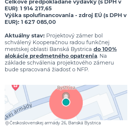
Celkové predpokladané výdavky (s DPH v
EUR)
:
1 914 217,65
Výška spolufinancovania - zdroj EÚ (s DPH v
EUR): 1 627 085,00
Aktuálny stav:
Projektový zámer bol
schválený Kooperačnou radou funkčnej
mestskej oblasti Banská Bystrica
do 100%
alokácie predmetného opatrenia
. Na
základe schválenia projektového zámeru
bude spracovaná žiadosť o NFP.
(External link)
Československej armády 26, Banská Bystrica