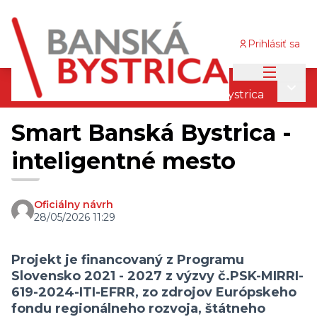
Prihlásiť sa
Main me
Projektové zámery IÚS FMO BB
/
Main
Projektové zámery IÚS FMO Banská Bystrica
Smart Banská Bystrica -
inteligentné mesto
Oficiálny návrh
28/05/2026 11:29
Projekt je financovaný z Programu
Slovensko 2021 - 2027 z výzvy č.PSK-MIRRI-
619-2024-ITI-EFRR, zo zdrojov Európskeho
fondu regionálneho rozvoja, štátneho