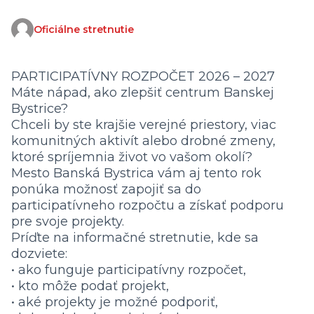
Oficiálne stretnutie
(External link)
PARTICIPATÍVNY ROZPOČET 2026 – 2027
Máte nápad, ako zlepšiť centrum Banskej
Bystrice?
Chceli by ste krajšie verejné priestory, viac
komunitných aktivít alebo drobné zmeny,
ktoré spríjemnia život vo vašom okolí?
Mesto Banská Bystrica vám aj tento rok
ponúka možnosť zapojiť sa do
participatívneho rozpočtu a získať podporu
pre svoje projekty.
Príďte na informačné stretnutie, kde sa
dozviete:
• ako funguje participatívny rozpočet,
• kto môže podať projekt,
• aké projekty je možné podporiť,