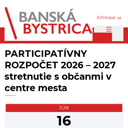
Prihlásiť sa
Main me
Participatívny rozpočet 2026/2027
/
Main
Stretnutia s obyvateľmi
PARTICIPATÍVNY
ROZPOČET 2026 – 2027
stretnutie s občanmi v
centre mesta
JÚN
16