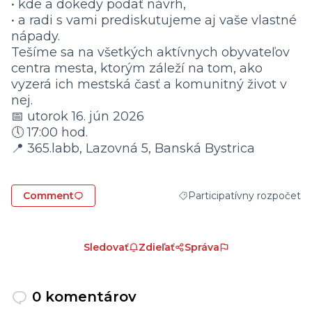
• kde a dokedy podať návrh,
• a radi s vami prediskutujeme aj vaše vlastné
nápady.
Tešíme sa na všetkých aktívnych obyvateľov
centra mesta, ktorým záleží na tom, ako
vyzerá ich mestská časť a komunitný život v
nej.
📅 utorok 16. jún 2026
🕔 17:00 hod.
📍 365.labb, Lazovná 5, Banská Bystrica
Comment
Participatívny rozpočet
Filter results for category: 
Sledovať
Zdieľať
Správa
0 komentárov