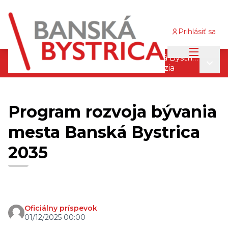
Prihlásiť sa
Main me
Program rozvoja bývania mesta Banská Bystrica 2035
Main
/
Program rozvoja bývania - finálna verzia
Program rozvoja bývania
mesta Banská Bystrica
2035
Oficiálny príspevok
01/12/2025 00:00