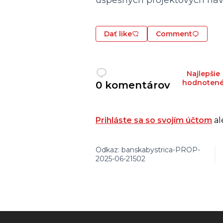
úspešných projektových náv
Dať like
Comment
Najlepšie
hodnoten
0 komentárov
Prihláste sa so svojím účtom
al
Odkaz: banskabystrica-PROP-
2025-06-21502