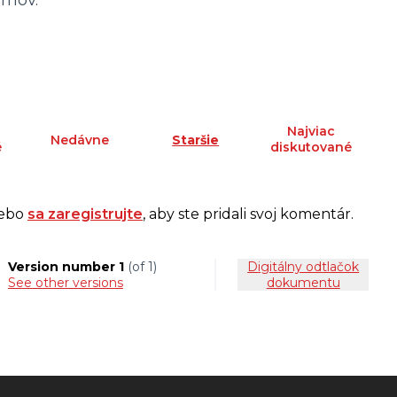
rhov.
Najviac
Nedávne
Staršie
é
diskutované
ebo
sa zaregistrujte
, aby ste pridali svoj komentár.
Version number 1
(of 1)
Digitálny odtlačok
see other versions
dokumentu