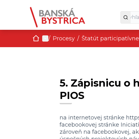
Domov
Main menu
/
Procesy
/
Štatút participatív
5. Zápisnicu o 
PIOS
na internetovej stránke
http
facebookovej stránke Iniciat
zároveň na facebookovej, a