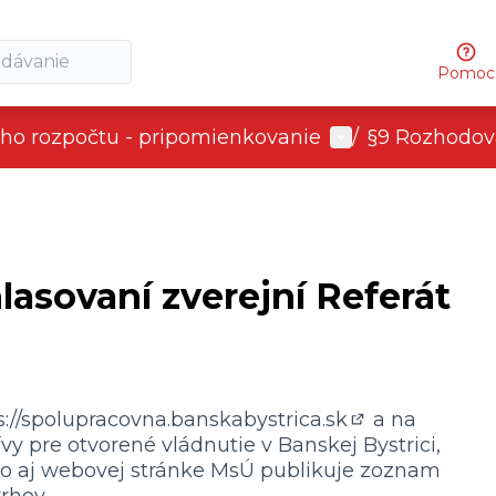
Pomoc
User menu
neho rozpočtu - pripomienkovanie
/
§9 Rozhodov
hlasovaní zverejní Referát
s://spolupracovna.banskabystrica.sk
a na
(External link)
ívy pre otvorené vládnutie v Banskej Bystrici,
ko aj webovej stránke MsÚ publikuje zoznam