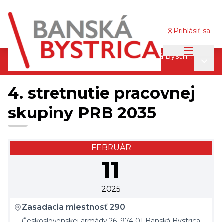
Prihlásiť sa
Main me
Program rozvoja bývania mesta Banská Bystrica 2035
Main
/
Stretnutia pracovných skupín
4. stretnutie pracovnej
skupiny PRB 2035
FEBRUÁR
11
2025
Zasadacia miestnosť 290
Československej armády 26, 974 01 Banská Bystrica