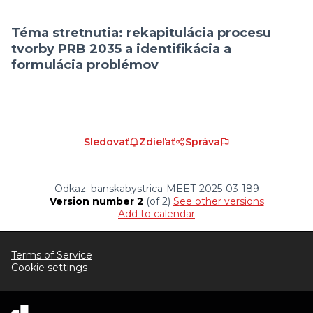
(External link)
Téma stretnutia:
rekapitulácia procesu
tvorby PRB 2035 a identifikácia a
formulácia problémov
Sledovať
Zdieľať
Správa
Odkaz: banskabystrica-MEET-2025-03-189
Version number 2
(of 2)
see other versions
Add to calendar
Terms of Service
Cookie settings