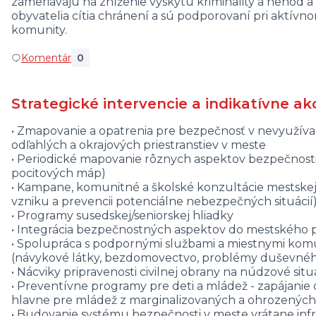
zameriavajú na zníženie výskytu kriminality a nehôd a
obyvatelia cítia chránení a sú podporovaní pri aktívno
komunity.
Komentár
0
Strategické intervencie a indikatívne ak
• Zmapovanie a opatrenia pre bezpečnosť v nevyužívan
odľahlých a okrajových priestranstiev v meste
• Periodické mapovanie rôznych aspektov bezpečnosti
pocitových máp)
• Kampane, komunitné a školské konzultácie mestskej 
vzniku a prevencii potenciálne nebezpečných situácií
• Programy susedskej/seniorskej hliadky
• Integrácia bezpečnostných aspektov do mestského p
• Spolupráca s podpornými službami a miestnymi komu
(návykové látky, bezdomovectvo, problémy duševnéh
• Nácviky pripravenosti civilnej obrany na núdzové situ
• Preventívne programy pre deti a mládež - zapájanie 
hlavne pre mládež z marginalizovaných a ohrozených
• Budovanie systému bezpečnosti v meste vrátane inf