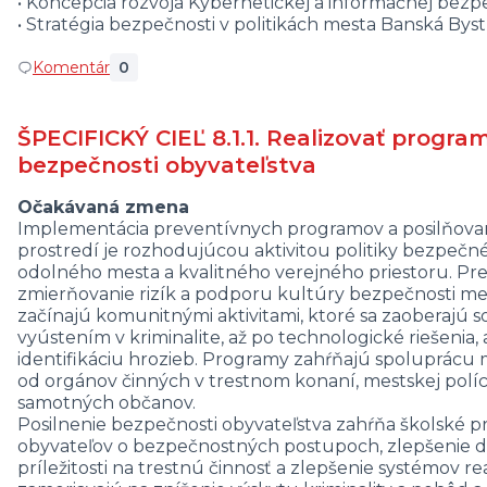
• Koncepcia rozvoja Kybernetickej a informačnej bezp
• Stratégia bezpečnosti v politikách mesta Banská Byst
Komentár
0
ŠPECIFICKÝ CIEĽ 8.1.1. Realizovať progra
bezpečnosti obyvateľstva
Očakávaná zmena
Implementácia preventívnych programov a posilňovan
prostredí je rozhodujúcou aktivitou politiky bezpeč
odolného mesta a kvalitného verejného priestoru. P
zmierňovanie rizík a podporu kultúry bezpečnosti m
začínajú komunitnými aktivitami, ktoré sa zaoberajú
vyústením v kriminalite, až po technologické riešenia,
identifikáciu hrozieb. Programy zahŕňajú spoluprácu
od orgánov činných v trestnom konaní, mestskej políc
samotných občanov.
Posilnenie bezpečnosti obyvateľstva zahŕňa školské 
obyvateľov o bezpečnostných postupoch, zlepšenie diz
príležitosti na trestnú činnosť a zlepšenie systémov re