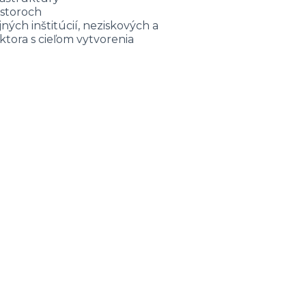
estoroch
ných inštitúcií, neziskových a
tora s cieľom vytvorenia