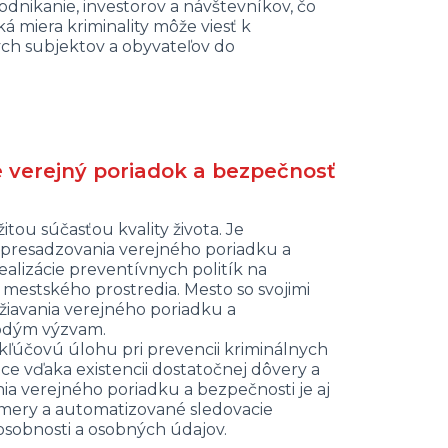
dnikanie, investorov a návštevníkov, čo
 miera kriminality môže viesť k
h subjektov a obyvateľov do
e verejný poriadok a bezpečnosť
tou súčasťou kvality života. Je
 presadzovania verejného poriadku a
alizácie preventívnych politík na
estského prostredia. Mesto so svojimi
iavania verejného poriadku a
rodým výzvam.
a kľúčovú úlohu pri prevencii kriminálnych
ráce vďaka existencii dostatočnej dôvery a
a verejného poriadku a bezpečnosti je aj
amery a automatizované sledovacie
osobnosti a osobných údajov.