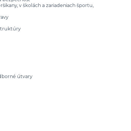
šikany, v školách a zariadeniach športu,
ravy
aštruktúry
odborné útvary