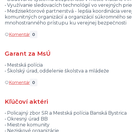
• Využívanie sledovacích technológií vo verejných pri
• Medzisektorové partnerstvá - lepšia koordinácia verej
komunitných organizácií a organizácií súkromného sek
mnohostranného prístupu ku verejnej bezpečnosti
Komentár
0
Garant za MsÚ
• Mestská polícia
• Školský úrad, oddelenie školstva a mládeže
Komentár
0
Kľúčoví aktéri
• Policajný zbor SR a Mestská polícia Banská Bystrica
• Okresný úrad BB
• Miestne komunity
• Neziskové organizácie