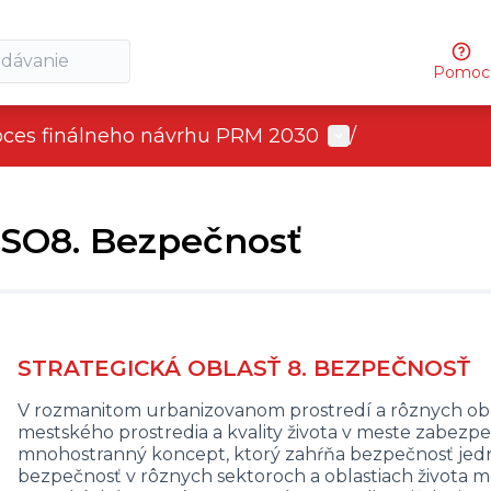
Pomoc
User menu
oces finálneho návrhu PRM 2030
/
SO8. Bezpečnosť
STRATEGICKÁ OBLASŤ 8. BEZPEČNOSŤ
V rozmanitom urbanizovanom prostredí a rôznych oblast
mestského prostredia a kvality života v meste zabezp
mnohostranný koncept, ktorý zahŕňa bezpečnosť jedno
bezpečnosť v rôznych sektoroch a oblastiach života me