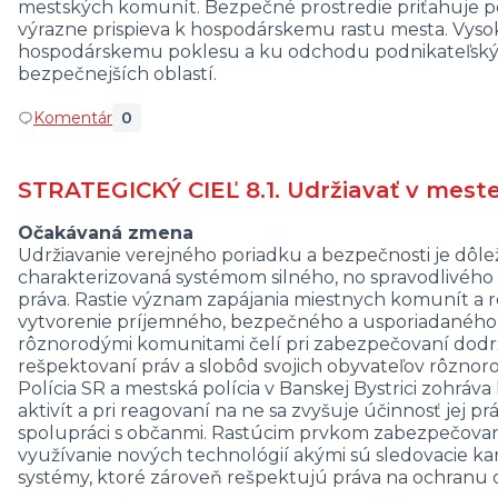
mestských komunít. Bezpečné prostredie priťahuje po
výrazne prispieva k hospodárskemu rastu mesta. Vysoká
hospodárskemu poklesu a ku odchodu podnikateľskýc
bezpečnejších oblastí.
Komentár
0
STRATEGICKÝ CIEĽ 8.1. Udržiavať v mest
Očakávaná zmena
Udržiavanie verejného poriadku a bezpečnosti je dôleži
charakterizovaná systémom silného, no spravodlivého
práva. Rastie význam zapájania miestnych komunít a re
vytvorenie príjemného, bezpečného a usporiadaného m
rôznorodými komunitami čelí pri zabezpečovaní dodrž
rešpektovaní práv a slobôd svojich obyvateľov rôzno
Polícia SR a mestská polícia v Banskej Bystrici zohráv
aktivít a pri reagovaní na ne sa zvyšuje účinnosť jej p
spolupráci s občanmi. Rastúcim prvkom zabezpečovani
využívanie nových technológií akými sú sledovacie k
systémy, ktoré zároveň rešpektujú práva na ochranu 