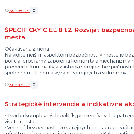
Komentár
0
ŠPECIFICKÝ CIEĽ 8.1.2. Rozvíjať bezpečno
mesta
Očakávaná zmena
Najviditeľnejším aspektom bezpečnosti v meste je bez
polícia, programy zapojenia komunity a mechanizmy r
prevencie kriminality a zaistenia verejnej bezpečnosti
spoločnou úlohou a výzvou verejných a súkromných o
Komentár
0
Strategické intervencie a indikatívne ak
• Tvorba komplexných politík, preventívnych opatrení
života mesta:
• Verejná bezpečnosť - vo verejných priestoroch vráta
infraštruktúry vo verejných priestoroch • Kybernetic