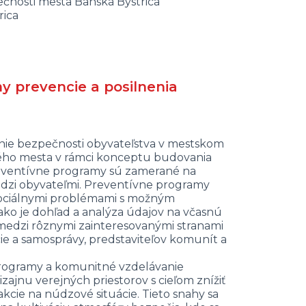
ečnosti mesta Banská Bystrica
rica
my prevencie a posilnenia
ie bezpečnosti obyvateľstva v mestskom
ného mesta v rámci konceptu budovania
reventívne programy sú zamerané na
edzi obyvateľmi. Preventívne programy
 sociálnymi problémami s možným
 ako je dohľad a analýza údajov na včasnú
 medzi rôznymi zainteresovanými stranami
ie a samosprávy, predstaviteľov komunít a
programy a komunitné vzdelávanie
ajnu verejných priestorov s cieľom znížiť
akcie na núdzové situácie. Tieto snahy sa