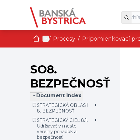
Domov
Main menu
/
Procesy
/
Pripomienkovací pr
SO8.
BEZPEČNOSŤ
Document index
STRATEGICKÁ OBLASŤ
8. BEZPEČNOSŤ
STRATEGICKÝ CIEĽ 8.1.
Udržiavať v meste
verejný poriadok a
bezpečnosť