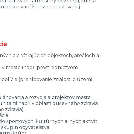
 na kultiváciu atmosféry bezpečia, kde sa
m prispievaní k bezpečnosti svojej
cie
ých a chátrajúcich objektoch, areáloch a
 v meste (napr. prostredníctvom
polície (prehlbovanie znalosti o území,
)
lánovania a rozvoja a projektov mesta
nitami napr. v oblasti duševného zdravia
o zdravia)
ácie
do športových, kultúrnych a iných aktivít
 skupín obyvateľstva
raštruktúry