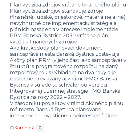
Plán využitia zdrojov vrátane finančného plánu
Plán využitia zdrojov stanovuje zdroje
(finančné, ľudské, priestorové, materiálne a iné)
nevyhnutné pre implementáciu stratégie a
plán ich nasadenia v procese implementácie
PRM Banská Bystrica 2030 vrátane plánu
využitia finančných zdrojov.
Ako krátkodobý plánovací dokument
samospráva mesta Banská Bystrica zostavuje
Akčný plán PRM (v jeho časti ako samospráva) v
štruktúre programového rozpočtu na daný
rozpočtový rok s výhľadom na dva roky a je
čiastočne previazaný aj v rámci FMO Banská
Bystrica v súlade so schválenou verziou
Integrovanej územnej stratégie FMO Banská
Bystrica na roky 2022 – 2027.
V zásobníku projektov v rámci Akčného plánu
má mesto Banská Bystrica plánované
intervencie – investičné a neinvestičné akcie
Komentár
0