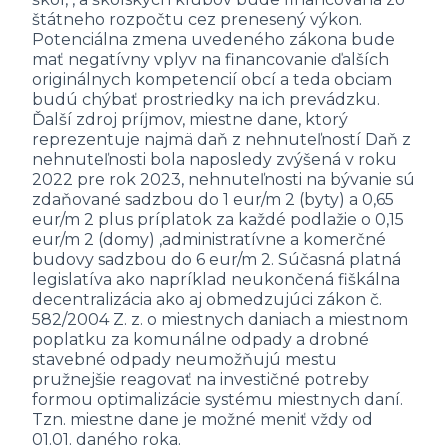
štátneho rozpočtu cez prenesený výkon.
Potenciálna zmena uvedeného zákona bude
mať negatívny vplyv na financovanie ďalších
originálnych kompetencií obcí a teda obciam
budú chýbať prostriedky na ich prevádzku.
Ďalší zdroj príjmov, miestne dane, ktorý
reprezentuje najmä daň z nehnuteľností Daň z
nehnuteľnosti bola naposledy zvýšená v roku
2022 pre rok 2023, nehnuteľnosti na bývanie sú
zdaňované sadzbou do 1 eur/m 2 (byty) a 0,65
eur/m 2 plus príplatok za každé podlažie o 0,15
eur/m 2 (domy) ,administratívne a komerčné
budovy sadzbou do 6 eur/m 2. Súčasná platná
legislatíva ako napríklad neukončená fiškálna
decentralizácia ako aj obmedzujúci zákon č.
582/2004 Z. z. o miestnych daniach a miestnom
poplatku za komunálne odpady a drobné
stavebné odpady neumožňujú mestu
pružnejšie reagovať na investičné potreby
formou optimalizácie systému miestnych daní.
Tzn. miestne dane je možné meniť vždy od
01.01. daného roka.