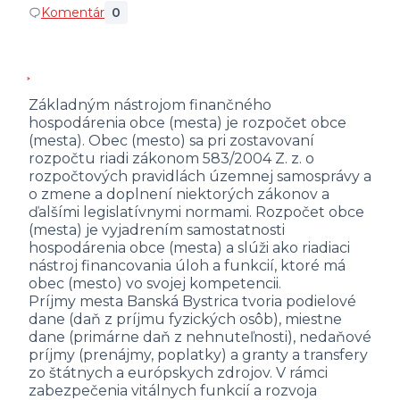
Komentár
0
Základným nástrojom finančného
hospodárenia obce (mesta) je rozpočet obce
(mesta). Obec (mesto) sa pri zostavovaní
rozpočtu riadi zákonom 583/2004 Z. z. o
rozpočtových pravidlách územnej samosprávy a
o zmene a doplnení niektorých zákonov a
ďalšími legislatívnymi normami. Rozpočet obce
(mesta) je vyjadrením samostatnosti
hospodárenia obce (mesta) a slúži ako riadiaci
nástroj financovania úloh a funkcií, ktoré má
obec (mesto) vo svojej kompetencii.
Príjmy mesta Banská Bystrica tvoria podielové
dane (daň z príjmu fyzických osôb), miestne
dane (primárne daň z nehnuteľnosti), nedaňové
príjmy (prenájmy, poplatky) a granty a transfery
zo štátnych a európskych zdrojov. V rámci
zabezpečenia vitálnych funkcií a rozvoja