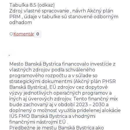
Tabuľka 8.5 (odkaz)
Zdroj: vlastné spracovanie , návrh Akčný plán
PRM , údaje v tabuľke sú stanovené odborným
odhadom
Komentár
0
Mesto Banská Bystrica financovalo investície z
vlastných zdrojov podľa schváleného
programového rozpočtu a v súlade so
strategickými dokumentmi (Akčný plán PHSR
Banská Bystrica), EÚ zdrojov cez dopytové
výzvy jednotlivých operačných programov a
iných aj úverových zdrojov. Tento finančný mix
bude zachovaný aj v období 2023 – 2030 a
doplnený o možnosť využitia pridelenej alokácie
IÚS FMO Banská Bystrica a vhodnými
finančnými nástrojmi EÚ .
Predbežne je mestu Banská Bystrica ako