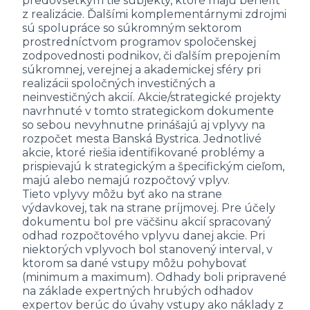
predovšetkým tie subjekty, ktoré majú benefit
z realizácie. Ďalšími komplementárnymi zdrojmi
sú spolupráce so súkromným sektorom
prostredníctvom programov spoločenskej
zodpovednosti podnikov, či ďalším prepojením
súkromnej, verejnej a akademickej sféry pri
realizácii spoločných investičných a
neinvestičných akcií. Akcie/strategické projekty
navrhnuté v tomto strategickom dokumente
so sebou nevyhnutne prinášajú aj vplyvy na
rozpočet mesta Banská Bystrica. Jednotlivé
akcie, ktoré riešia identifikované problémy a
prispievajú k strategickým a špecifickým cieľom,
majú alebo nemajú rozpočtový vplyv.
Tieto vplyvy môžu byť ako na strane
výdavkovej, tak na strane príjmovej. Pre účely
dokumentu bol pre väčšinu akcií spracovaný
odhad rozpočtového vplyvu danej akcie. Pri
niektorých vplyvoch bol stanovený interval, v
ktorom sa dané vstupy môžu pohybovať
(minimum a maximum). Odhady boli pripravené
na základe expertných hrubých odhadov
expertov berúc do úvahy vstupy ako náklady z