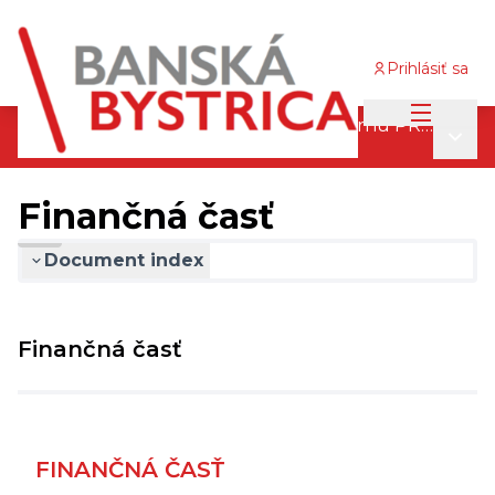
Prihlásiť sa
Main me
Pripomienkovací proces finálneho návrhu PRM 2030
Main
/
Finančná časť
Finančná časť
Document index
Finančná časť
FINANČNÁ ČASŤ