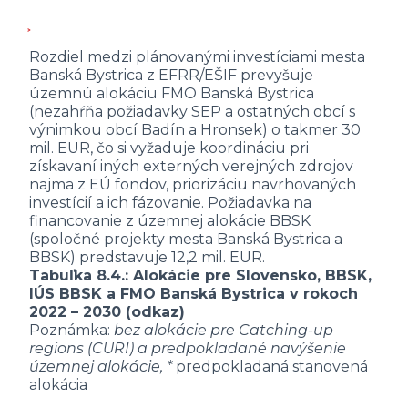
Rozdiel medzi plánovanými investíciami mesta
Banská Bystrica z EFRR/EŠIF prevyšuje
územnú alokáciu FMO Banská Bystrica
(nezahŕňa požiadavky SEP a ostatných obcí s
výnimkou obcí Badín a Hronsek) o takmer 30
mil. EUR, čo si vyžaduje koordináciu pri
získavaní iných externých verejných zdrojov
najmä z EÚ fondov, priorizáciu navrhovaných
investícií a ich fázovanie. Požiadavka na
financovanie z územnej alokácie BBSK
(spoločné projekty mesta Banská Bystrica a
BBSK) predstavuje 12,2 mil. EUR.
Tabuľka 8.4.: Alokácie pre Slovensko, BBSK,
IÚS BBSK a FMO Banská Bystrica v rokoch
2022 – 2030
(odkaz)
Poznámka:
bez alokácie pre Catching-up
regions (CURI) a predpokladané navýšenie
územnej alokácie, *
predpokladaná stanovená
alokácia