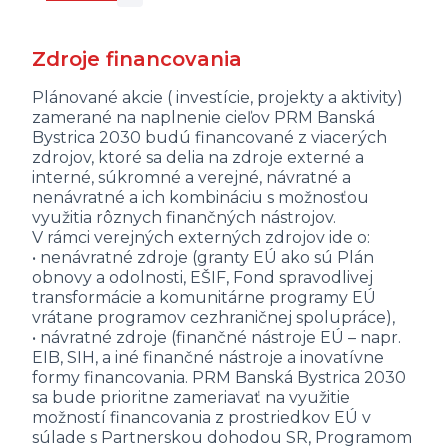
Zdroje financovania
Plánované akcie ( investície, projekty a aktivity)
zamerané na naplnenie cieľov PRM Banská
Bystrica 2030 budú financované z viacerých
zdrojov, ktoré sa delia na zdroje externé a
interné, súkromné a verejné, návratné a
nenávratné a ich kombináciu s možnosťou
využitia rôznych finančných nástrojov.
V rámci verejných externých zdrojov ide o:
• nenávratné zdroje (granty EÚ ako sú Plán
obnovy a odolnosti, EŠIF, Fond spravodlivej
transformácie a komunitárne programy EÚ
vrátane programov cezhraničnej spolupráce),
• návratné zdroje (finančné nástroje EÚ – napr.
EIB, SIH, a iné finančné nástroje a inovatívne
formy financovania. PRM Banská Bystrica 2030
sa bude prioritne zameriavať na využitie
možností financovania z prostriedkov EÚ v
súlade s Partnerskou dohodou SR, Programom