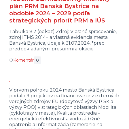
plán PRM Banská Bystrica na
obdobie 2024 – 2029 podľa
strategických priorít PRM a IÚS
Tabuľka 8.2 (odkaz) Zdroj: Vlastné spracovanie,
zdroj ITMS 2014+ a vlastná evidencia mesta
Banská Bystrica, údaje k 31.07.2024, *pred
predpokladanými presunmi alokácie
Komentár
0
V prvom polroku 2024 mesto Banská Bystrica
podalo 9 projektov na financovanie z externých
verejných zdrojov EÚ (dopytové výzvy P SK a
výzvy POO) v strategických oblastiach Mobilita
(cyklotrasy v meste), Kvalita prostredia –
energetická efektívnosť a vodozádržné
opatrenia a Informatizácia (zameranie na