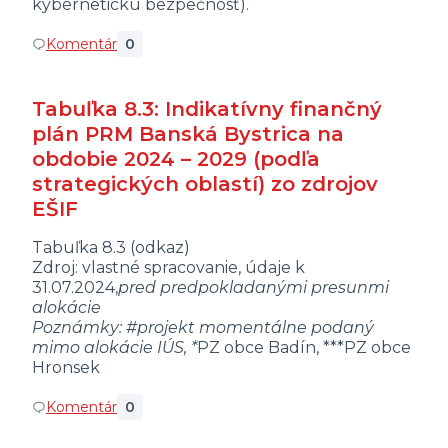
kybernetickú bezpečnosť).
Komentár
0
Tabuľka 8.3: Indikatívny finančný
plán PRM Banská Bystrica na
obdobie 2024 – 2029 (podľa
strategických oblastí) zo zdrojov
EŠIF
Tabuľka 8.3 (odkaz)
Zdroj: vlastné spracovanie, údaje k
31.07.2024,
pred predpokladanými presunmi
alokácie
Poznámky: #projekt momentálne podaný
mimo alokácie IÚS, *
PZ obce Badín, ***PZ obce
Hronsek
Komentár
0