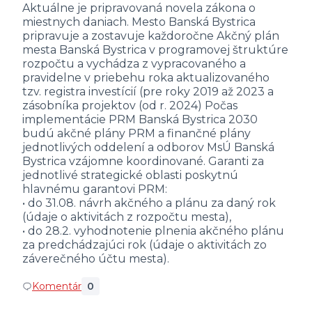
Aktuálne je pripravovaná novela zákona o
miestnych daniach. Mesto Banská Bystrica
pripravuje a zostavuje každoročne Akčný plán
mesta Banská Bystrica v programovej štruktúre
rozpočtu a vychádza z vypracovaného a
pravidelne v priebehu roka aktualizovaného
tzv. registra investícií (pre roky 2019 až 2023 a
zásobníka projektov (od r. 2024) Počas
implementácie PRM Banská Bystrica 2030
budú akčné plány PRM a finančné plány
jednotlivých oddelení a odborov MsÚ Banská
Bystrica vzájomne koordinované. Garanti za
jednotlivé strategické oblasti poskytnú
hlavnému garantovi PRM:
• do 31.08. návrh akčného a plánu za daný rok
(údaje o aktivitách z rozpočtu mesta),
• do 28.2. vyhodnotenie plnenia akčného plánu
za predchádzajúci rok (údaje o aktivitách zo
záverečného účtu mesta).
Komentár
0