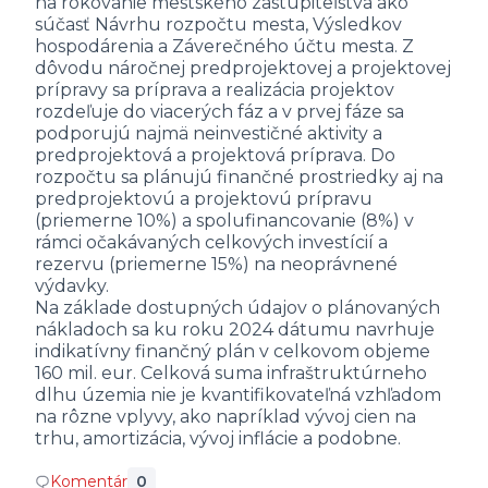
na rokovanie mestského zastupiteľstva ako
súčasť Návrhu rozpočtu mesta, Výsledkov
hospodárenia a Záverečného účtu mesta. Z
dôvodu náročnej predprojektovej a projektovej
prípravy sa príprava a realizácia projektov
rozdeľuje do viacerých fáz a v prvej fáze sa
podporujú najmä neinvestičné aktivity a
predprojektová a projektová príprava. Do
rozpočtu sa plánujú finančné prostriedky aj na
predprojektovú a projektovú prípravu
(priemerne 10%) a spolufinancovanie (8%) v
rámci očakávaných celkových investícií a
rezervu (priemerne 15%) na neoprávnené
výdavky.
Na základe dostupných údajov o plánovaných
nákladoch sa ku roku 2024 dátumu navrhuje
indikatívny finančný plán v celkovom objeme
160 mil. eur. Celková suma infraštruktúrneho
dlhu územia nie je kvantifikovateľná vzhľadom
na rôzne vplyvy, ako napríklad vývoj cien na
trhu, amortizácia, vývoj inflácie a podobne.
Komentár
0