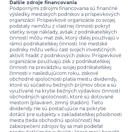
Ďalšie zdroje financovania
Podpornými zdrojmi financovania sú finančné
výsledky mestských podnikov a príspevkových
organizácií. Príspevkové organizácie zo svojej
podstaty nemôžu z vlastnej činnosti pokryť
všetky svoje náklady, avšak z podnikateľských
činností môžu mať zisk, ktorý ďalej používajú v
rámci podnikateľskej činnosti. Iné mestské
podniky môžu veľkú časť svojich investičných
aktivít hradiť z podnikových ziskov. Príspevkové
organizácie používajú zisk z podnikateľskej
činnosti na prevádzku svojej podnikateľskej
činnosti v nasledujúcom roku, ziskové
obchodné spoločnosti platia mestu dividendy,
ktoré sú súčasťou bežných príjmov obce a sú
využívané na krytie bežných výdavkov činností
obchodných spoločností, ktoré sú dotované
mestom (plaváreň, zimný štadión). Tieto
dividendy nie sú postačujúce na pokrytie
dotácií pre subjekty v zakladateľskej pôsobnosti
mesta (teda obchodnú spoločnosť) Na
zabezpečení zdrojov by sa mali podieľať