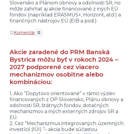
Slovensko a Plánom obnovy a odolnosti SR, no
môže zahŕňať aj akcie financované z iných EÚ
fondov (napríklad ERASMUS+, Horizont, atď.) a
finančných nástrojov EÚ (EIB a pod.).
Komentár
0
Akcie zaradené do PRM Banská
Bystrica môžu byť v rokoch 2024 –
2027 podporené cez viacero
mechanizmov osobitne alebo
kombináciou:
1. Ako “Dopytovo orientované” v rámci výziev
financovaných z OP Slovensko, Plánu obnovy a
odolnosti SR, štátnych fondov, dotačných
mechanizmov a iných externých zdrojov SR a
EÚ.
2. Cez “Mechanizmus integrovaných územných
investícií (IÚI) “– akcia bude súčasťou