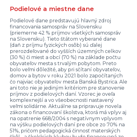
Podielové a miestne dane
Podielové dane predstavujú hlavný zdroj
financovania samospráv na Slovensku
(priemerne 42 % príjmov všetkých samospráv
na Slovensku). Tieto štátom vyberané dane
(daň z príjmu fyzických osôb) sú ďalej
prerozdeľované do vyšších územných celkov
(30 %) či miest a obcí (70 %) na základe počtu
obyvateľov mesta s trvalým pobytom. Preto
bolo veľmi dôležité, aby pri sčítaní obyvateľov,
domov a bytov v roku 2021 bolo započítaných
čo najviac obyvateľov mesta Banská Bystrica. Ale
ani toto nie je jediným kritériom pre stanovenie
príjmov z podielových daní. Vzorec je oveľa
komplexnejší a vo všeobecnosti nastavený
veľmi solidárne. Aktuálne sa pripravuje novela
zákona o financovaní školstva, ktorá má vplyv aj
na opatrenie 668/2004 s negatívnym vplyvom
na výšku podielových daní pre obce zo 70% na
51%, pričom pedagogická činnosť materských
škôl, , a školských klubov bude financovaná zo