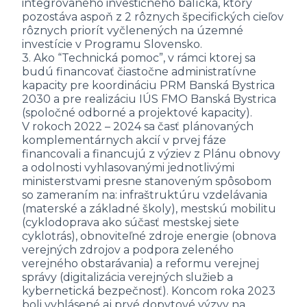
integrovaného investičného balíčka, ktorý
pozostáva aspoň z 2 rôznych špecifických cieľov
rôznych priorít vyčlenených na územné
investície v Programu Slovensko.
3. Ako “Technická pomoc”, v rámci ktorej sa
budú financovať čiastočne administratívne
kapacity pre koordináciu PRM Banská Bystrica
2030 a pre realizáciu IÚS FMO Banská Bystrica
(spoločné odborné a projektové kapacity).
V rokoch 2022 – 2024 sa časť plánovaných
komplementárnych akcií v prvej fáze
financovali a financujú z výziev z Plánu obnovy
a odolnosti vyhlasovanými jednotlivými
ministerstvami presne stanoveným spôsobom
so zameraním na: infraštruktúru vzdelávania
(materské a základné školy), mestskú mobilitu
(cyklodoprava ako súčasť mestskej siete
cyklotrás), obnoviteľné zdroje energie (obnova
verejných zdrojov a podpora zeleného
verejného obstarávania) a reformu verejnej
správy (digitalizácia verejných služieb a
kybernetická bezpečnosť). Koncom roka 2023
boli vyhlásené aj prvé dopytové výzvy na