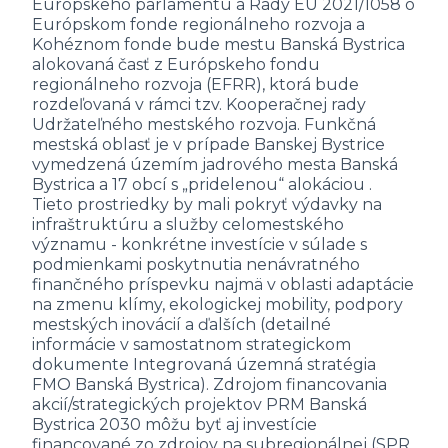
Európskeho parlamentu a Rady EÚ 2021/1058 o
Európskom fonde regionálneho rozvoja a
Kohéznom fonde bude mestu Banská Bystrica
alokovaná časť z Európskeho fondu
regionálneho rozvoja (EFRR), ktorá bude
rozdeľovaná v rámci tzv. Kooperačnej rady
Udržateľného mestského rozvoja. Funkčná
mestská oblasť je v prípade Banskej Bystrice
vymedzená územím jadrového mesta Banská
Bystrica a 17 obcí s „pridelenou“ alokáciou .
Tieto prostriedky by mali pokryť výdavky na
infraštruktúru a služby celomestského
významu - konkrétne investície v súlade s
podmienkami poskytnutia nenávratného
finančného príspevku najmä v oblasti adaptácie
na zmenu klímy, ekologickej mobility, podpory
mestských inovácií a ďalších (detailné
informácie v samostatnom strategickom
dokumente Integrovaná územná stratégia
FMO Banská Bystrica). Zdrojom financovania
akcií/strategických projektov PRM Banská
Bystrica 2030 môžu byť aj investície
financované zo zdrojov na subregionálnej (SPR