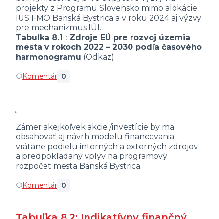
projekty z Programu Slovensko mimo alokácie
IÚS FMO Banská Bystrica a v roku 2024 aj výzvy
pre mechanizmus IÚI.
Tabuľka 8.1 : Zdroje EÚ pre rozvoj územia
mesta v rokoch 2022 – 2030 podľa časového
harmonogramu
(Odkaz)
Komentár
0
Zámer akejkoľvek akcie /investície by mal
obsahovať aj návrh modelu financovania
vrátane podielu interných a externých zdrojov
a predpokladaný vplyv na programový
rozpočet mesta Banská Bystrica.
Komentár
0
Tabuľka 8.2: Indikatívny finančný