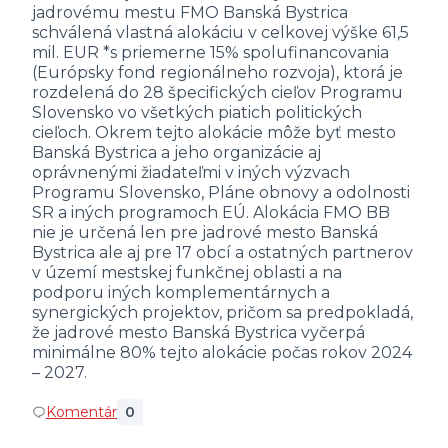
jadrovému mestu FMO Banská Bystrica
schválená vlastná alokáciu v celkovej výške 61,5
mil. EUR *s priemerne 15% spolufinancovania
(Európsky fond regionálneho rozvoja), ktorá je
rozdelená do 28 špecifických cieľov Programu
Slovensko vo všetkých piatich politických
cieľoch. Okrem tejto alokácie môže byť mesto
Banská Bystrica a jeho organizácie aj
oprávnenými žiadateľmi v iných výzvach
Programu Slovensko, Pláne obnovy a odolnosti
SR a iných programoch EÚ. Alokácia FMO BB
nie je určená len pre jadrové mesto Banská
Bystrica ale aj pre 17 obcí a ostatných partnerov
v území mestskej funkčnej oblasti a na
podporu iných komplementárnych a
synergických projektov, pričom sa predpokladá,
že jadrové mesto Banská Bystrica vyčerpá
minimálne 80% tejto alokácie počas rokov 2024
– 2027.
Komentár
0