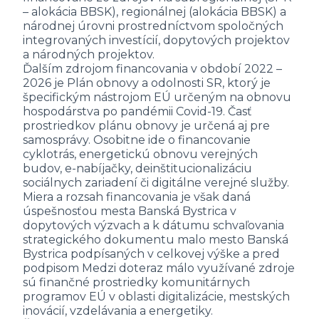
– alokácia BBSK), regionálnej (alokácia BBSK) a
národnej úrovni prostredníctvom spoločných
integrovaných investícií, dopytových projektov
a národných projektov.
Ďalším zdrojom financovania v období 2022 –
2026 je Plán obnovy a odolnosti SR, ktorý je
špecifickým nástrojom EÚ určeným na obnovu
hospodárstva po pandémii Covid-19. Časť
prostriedkov plánu obnovy je určená aj pre
samosprávy. Osobitne ide o financovanie
cyklotrás, energetickú obnovu verejných
budov, e-nabíjačky, deinštitucionalizáciu
sociálnych zariadení či digitálne verejné služby.
Miera a rozsah financovania je však daná
úspešnosťou mesta Banská Bystrica v
dopytových výzvach a k dátumu schvaľovania
strategického dokumentu malo mesto Banská
Bystrica podpísaných v celkovej výške a pred
podpisom Medzi doteraz málo využívané zdroje
sú finančné prostriedky komunitárnych
programov EÚ v oblasti digitalizácie, mestských
inovácií, vzdelávania a energetiky.