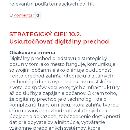
relevantní podľa tematických politík
Komentár
0
STRATEGICKÝ CIEĽ 10.2.
Uskutočňovať digitálny prechod
Očakávaná zmena
Digitálny prechod predstavuje strategický
posun v tom, ako mesto funguje, komunikuje
so svojimi občanmi a ako plánuje budúcnosť.
Tento prechod zahŕňa integráciu digitálnych
technológií do rôznych aspektov mestského
života, od správy vecí verejných a infraštruktúry
až po služby a zapájanie občanov. Okrem toho,
že digitálny prechod je o technológii; ide o
komplexnú transformáciu, ktorá zahŕňa tvorbu
informovaných rozhodnutí založených na
údajoch a dôkazoch, zabezpečenie dostupnosti
dát pre obyvateľov a inštitúcie, vytváranie
vzájomne prepojených systémov, ktoré