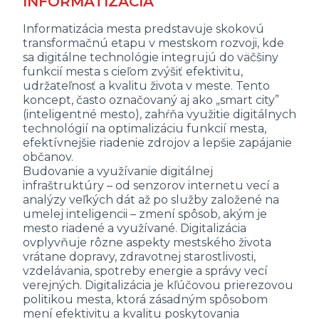
INFORMATIZÁCIA
Informatizácia mesta predstavuje skokovú
transformačnú etapu v mestskom rozvoji, kde
sa digitálne technológie integrujú do väčšiny
funkcií mesta s cieľom zvýšiť efektivitu,
udržateľnosť a kvalitu života v meste. Tento
koncept, často označovaný aj ako „smart city”
(inteligentné mesto), zahŕňa využitie digitálnych
technológií na optimalizáciu funkcií mesta,
efektívnejšie riadenie zdrojov a lepšie zapájanie
občanov.
Budovanie a využívanie digitálnej
infraštruktúry – od senzorov internetu vecí a
analýzy veľkých dát až po služby založené na
umelej inteligencii – zmení spôsob, akým je
mesto riadené a využívané. Digitalizácia
ovplyvňuje rôzne aspekty mestského života
vrátane dopravy, zdravotnej starostlivosti,
vzdelávania, spotreby energie a správy vecí
verejných. Digitalizácia je kľúčovou prierezovou
politikou mesta, ktorá zásadným spôsobom
mení efektivitu a kvalitu poskytovania