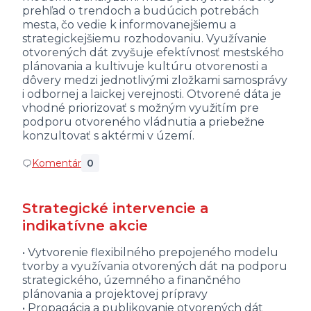
prehľad o trendoch a budúcich potrebách
mesta, čo vedie k informovanejšiemu a
strategickejšiemu rozhodovaniu. Využívanie
otvorených dát zvyšuje efektívnosť mestského
plánovania a kultivuje kultúru otvorenosti a
dôvery medzi jednotlivými zložkami samosprávy
i odbornej a laickej verejnosti. Otvorené dáta je
vhodné priorizovať s možným využitím pre
podporu otvoreného vládnutia a priebežne
konzultovať s aktérmi v území.
Komentár
0
Strategické intervencie a
indikatívne akcie
• Vytvorenie flexibilného prepojeného modelu
tvorby a využívania otvorených dát na podporu
strategického, územného a finančného
plánovania a projektovej prípravy
• Propagácia a publikovanie otvorených dát