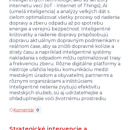
internetu vecí (IoT - Internet of Things), AI
(umelá inteligencia) a analýzy veľkých dát s
cieľom optimalizovať všetky procesy od riadenia
dopravy a zberu odpadu až po spotrebu
energie a verejnú bezpečnosť. Inteligentné
križovatky a riadenie dopravy prispôsobujú
dopravu aktuálnym dopravným podmienkam v
reálnom čase, aby sa znížili dopravné kolízie a
straty času a napríklad inteligentné systémy
nakladania s odpadom môžu optimalizovať trasy
a frekvenciu zberu. Rôzne digitálne platformy a
nástroje uľahčia lepšiu komunikáciu medzi
mestským úradom a obyvateľmi, partnermi a
rôznymi organizáciami a inštitúciami.
Inteligentné riešenia zvyšujú efektivitu
mestských služieb, sú aj udržateľnejšie a
ohľaduplnejšie voči životnému prostrediu.
Komentár
0
Strategické intervencie a