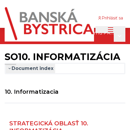
Prihlásiť sa
Main me
Pripomienkovací proces finálneho návrhu PRM 2030
Main
/
SO10. INFORMATIZÁCIA
SO10. INFORMATIZÁCIA
Document index
10. Informatizacia
STRATEGICKÁ OBLASŤ 10.