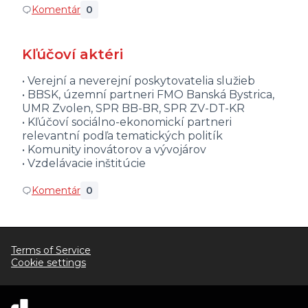
Komentár
0
Kľúčoví aktéri
• Verejní a neverejní poskytovatelia služieb
• BBSK, územní partneri FMO Banská Bystrica,
UMR Zvolen, SPR BB-BR, SPR ZV-DT-KR
• Kľúčoví sociálno-ekonomickí partneri
relevantní podľa tematických politík
• Komunity inovátorov a vývojárov
• Vzdelávacie inštitúcie
Komentár
0
Terms of Service
Cookie settings