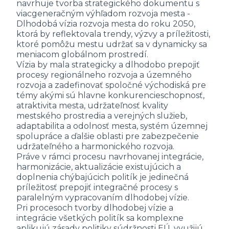
navrhuje tvorba strategického dokumentu s
viacgeneračným výhľadom rozvoja mesta -
Dlhodobá vízia rozvoja mesta do roku 2050,
ktorá by reflektovala trendy, výzvy a príležitosti,
ktoré pomôžu mestu udržať sa v dynamicky sa
meniacom globálnom prostredí.
Vízia by mala strategicky a dlhodobo prepojiť
procesy regionálneho rozvoja a územného
rozvoja a zadefinovať spoločné východiská pre
témy akými sú hlavne konkurencieschopnosť,
atraktivita mesta, udržateľnosť kvality
mestského prostredia a verejných služieb,
adaptabilita a odolnosť mesta, systém územnej
spolupráce a ďalšie oblasti pre zabezpečenie
udržateľného a harmonického rozvoja.
Práve v rámci procesu navrhovanej integrácie,
harmonizácie, aktualizácie existujúcich a
doplnenia chýbajúcich politík je jedinečná
príležitosť prepojiť integračné procesy s
paralelným vypracovaním dlhodobej vízie.
Pri procesoch tvorby dlhodobej vízie a
integrácie všetkých politík sa komplexne
aplikujú zásady politiky súdržnosti EÚ, využijú