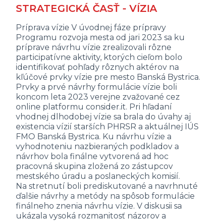
STRATEGICKÁ ČASŤ - VÍZIA
Príprava vízie V úvodnej fáze prípravy
Programu rozvoja mesta od jari 2023 sa ku
príprave návrhu vízie zrealizovali rôzne
participatívne aktivity, ktorých cieľom bolo
identifikovať pohľady rôznych aktérov na
kľúčové prvky vízie pre mesto Banská Bystrica.
Prvky a prvé návrhy formulácie vízie boli
koncom leta 2023 verejne zvažované cez
online platformu consider.it. Pri hľadaní
vhodnej dlhodobej vízie sa brala do úvahy aj
existencia vízií starších PHRSR a aktuálnej IÚS
FMO Banská Bystrica. Ku návrhu vízie a
vyhodnoteniu nazbieraných podkladov a
návrhov bola finálne vytvorená ad hoc
pracovná skupina zložená zo zástupcov
mestského úradu a poslaneckých komisií.
Na stretnutí boli prediskutované a navrhnuté
ďalšie návrhy a metódy na spôsob formulácie
finálneho znenia návrhu vízie. V diskusii sa
ukázala vysoká rozmanitosť názorov a