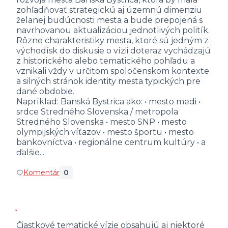
zohľadňovať strategickú aj územnú dimenziu
želanej budúcnosti mesta a bude prepojená s
navrhovanou aktualizáciou jednotlivých politík.
Rôzne charakteristiky mesta, ktoré sú jedným z
východísk do diskusie o vízii doteraz vychádzajú
z historického alebo tematického pohľadu a
vznikali vždy v určitom spoločenskom kontexte
a silných stránok identity mesta typických pre
dané obdobie.
Napríklad: Banská Bystrica ako: • mesto medi •
srdce Stredného Slovenska / metropola
Stredného Slovenska • mesto SNP • mesto
olympijských víťazov • mesto športu • mesto
bankovníctva • regionálne centrum kultúry • a
ďalšie...
Komentár
0
Čiastkové tematické vízie obsahujú aj niektoré