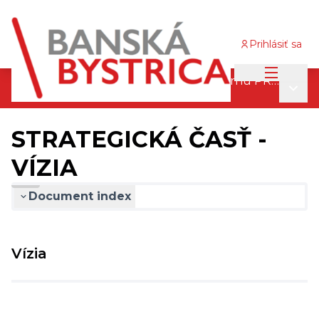
Prihlásiť sa
Main me
Pripomienkovací proces finálneho návrhu PRM 2030
Main
/
STRATEGICKÁ ČASŤ - VÍZIA
STRATEGICKÁ ČASŤ -
VÍZIA
Document index
Vízia