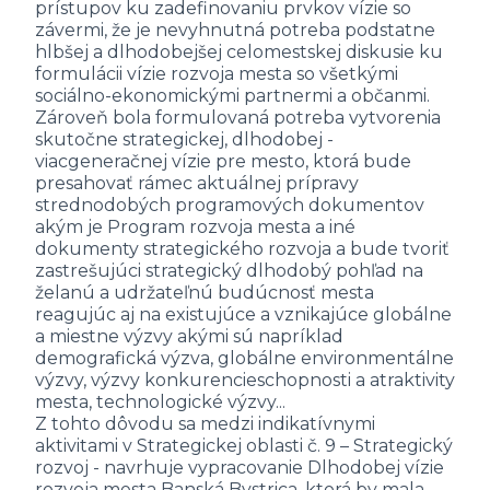
prístupov ku zadefinovaniu prvkov vízie so
závermi, že je nevyhnutná potreba podstatne
hlbšej a dlhodobejšej celomestskej diskusie ku
formulácii vízie rozvoja mesta so všetkými
sociálno-ekonomickými partnermi a občanmi.
Zároveň bola formulovaná potreba vytvorenia
skutočne strategickej, dlhodobej -
viacgeneračnej vízie pre mesto, ktorá bude
presahovať rámec aktuálnej prípravy
strednodobých programových dokumentov
akým je Program rozvoja mesta a iné
dokumenty strategického rozvoja a bude tvoriť
zastrešujúci strategický dlhodobý pohľad na
želanú a udržateľnú budúcnosť mesta
reagujúc aj na existujúce a vznikajúce globálne
a miestne výzvy akými sú napríklad
demografická výzva, globálne environmentálne
výzvy, výzvy konkurencieschopnosti a atraktivity
mesta, technologické výzvy...
Z tohto dôvodu sa medzi indikatívnymi
aktivitami v Strategickej oblasti č. 9 – Strategický
rozvoj - navrhuje vypracovanie Dlhodobej vízie
rozvoja mesta Banská Bystrica, ktorá by mala