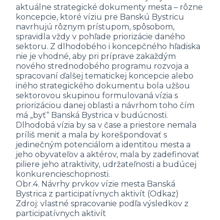
aktuálne strategické dokumenty mesta – rôzne
koncepcie, ktoré víziu pre Banskú Bystricu
navrhujú rôznym prístupom, spôsobom,
spravidla vždy v pohľade priorizácie daného
sektoru. Z dlhodobého i koncepčného hľadiska
nie je vhodné, aby pri príprave zakaždým
nového strednodobého programu rozvoja a
spracovaní ďalšej tematickej koncepcie alebo
iného strategického dokumentu bola užšou
sektorovou skupinou formulovaná vízia s
priorizáciou danej oblasti a návrhom toho čím
má „byť“ Banská Bystrica v budúcnosti.
Dlhodobá vízia by sa v čase a priestore nemala
príliš meniť a mala by korešpondovať s
jedinečným potenciálom a identitou mesta a
jeho obyvateľov a aktérov, mala by zadefinovať
piliere jeho atraktivity, udržateľnosti a budúcej
konkurencieschopnosti.
Obr.4. Návrhy prvkov vízie mesta Banská
Bystrica z participatívnych aktivít (Odkaz)
Zdroj: vlastné spracovanie podľa výsledkov z
participatívnych aktivít