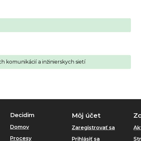
 komunikácií a inžinierskych sietí
Decidim
Môj účet
Zd
Domov
Zaregistrovať sa
Akt
Procesy
Prihlásiť sa
St