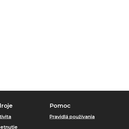
roje
Pomoc
ivita
Pravidlá používania
retnutie