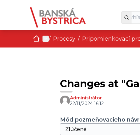
Domov
Main menu
/
Procesy
/
Pripomienkovací pr
Changes at "Ga
Administrátor
22/11/2024 16:12
Mód pozmeňovacieho návr