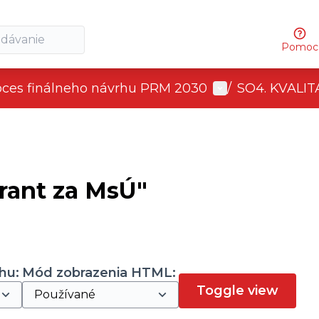
Pomoc
User menu
oces finálneho návrhu PRM 2030
/
SO4. KVALI
rant za MsÚ"
hu:
Mód zobrazenia HTML:
Toggle view