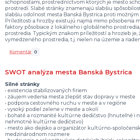
schopnosťami, prostredníctvom ktorých je mesto sch
prostredí. Slabé stránky znamenajú slabšiu spôsobilosť 
slabšiu odolnosť mesta Banská Bystrica proti možným
Príležitosti a hrozby existujú najmä mimo pôsobenia m
faktory pôsobiace z lokálneho i globálneho prostredia
prostredia. Typickým znakom príležitostí a hrozieb je,
vymedzeného prostredia, t.j. nielen na územie a riade
Komentár
0
SWOT analýza mesta Banská Bystrica
Silné stránky
• existencia stabilizovaných firiem
• záujem vedenia mesta zlepšiť stav dopravy v meste
• podpora cestovného ruchu v meste a v regióne
• vysoký podiel zelene v meste a okolí
• bohaté a rozmanité kultúrne dedičstvo (hnuteľné i 
nehmotné kultúrne dedičstvo)
• mesto ako dejisko a organizátor kultúrno-spoločensk
medzinárodnom rozmere