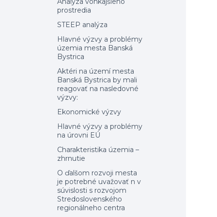
Analýza vonkajšieho
prostredia
STEEP analýza
Hlavné výzvy a problémy
územia mesta Banská
Bystrica
Aktéri na území mesta
Banská Bystrica by mali
reagovať na nasledovné
výzvy:
Ekonomické výzvy
Hlavné výzvy a problémy
na úrovni EÚ
Charakteristika územia –
zhrnutie
O ďalšom rozvoji mesta
je potrebné uvažovať n v
súvislosti s rozvojom
Stredoslovenského
regionálneho centra