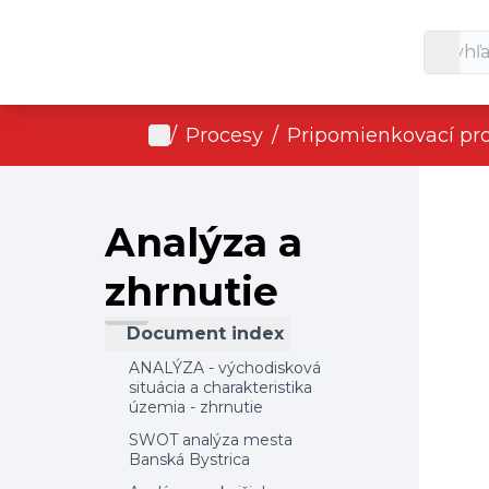
Domov
Main menu
/
Procesy
/
Pripomienkovací pr
Analýza a
zhrnutie
Document index
ANALÝZA - východisková
situácia a charakteristika
územia - zhrnutie
SWOT analýza mesta
Banská Bystrica