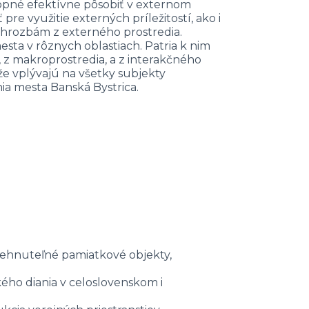
opné efektívne pôsobiť v externom
pre využitie externých príležitostí, ako i
 hrozbám z externého prostredia.
esta v rôznych oblastiach. Patria k nim
, z makroprostredia, a z interakčného
 že vplývajú na všetky subjekty
nia mesta Banská Bystrica.
nehnuteľné pamiatkové objekty,
ého diania v celoslovenskom i