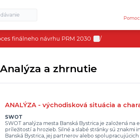
Pomoc
User menu
oces finálneho návrhu PRM 2030
/
Analýza a zhrnutie
ANALÝZA - východisková situácia a chara
SWOT
SWOT analýza mesta Banská Bystrica je založená na exi
príležitostí a hrozieb. Silné a slabé stránky sú znakmi
Banská Bystrica, jej partnerov alebo spolupracujúcich 